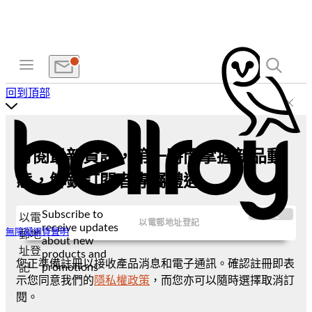
回到頂部
訂閱最新資訊，第一時間掌握新品動
態，解鎖訂閱者專屬禮遇
Subscribe to
提交
以電
receive updates
無障礙網頁聲明
郵地
about new
址登
products and
您正準備註冊以接收產品消息和電子通訊。確認註冊即表
promotions
記
示您同意我們的
隱私權政策
，而您亦可以隨時選擇取消訂
閱。