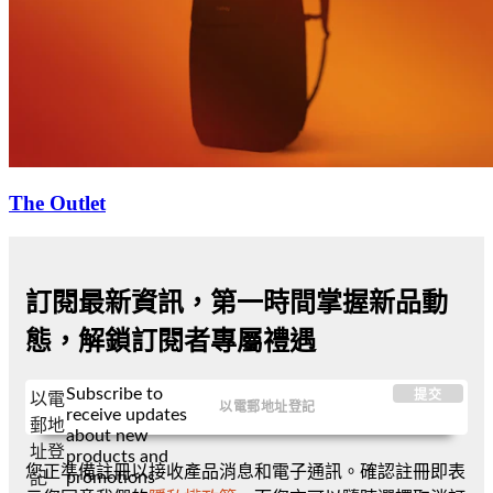
The Outlet
訂閱最新資訊，第一時間掌握新品動
態，解鎖訂閱者專屬禮遇
Subscribe to
提交
以電
receive updates
郵地
about new
址登
products and
您正準備註冊以接收產品消息和電子通訊。確認註冊即表
promotions
記