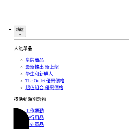
精選
人氣單品
皇牌商品
最新推出
新上架
學生和新鮮人
The Outlet
優惠價格
超值組合
優惠價格
按活動類別選物
工作通勤
旅行用品
戶外單品