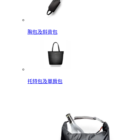
胸包及斜背包
托特包及單肩包