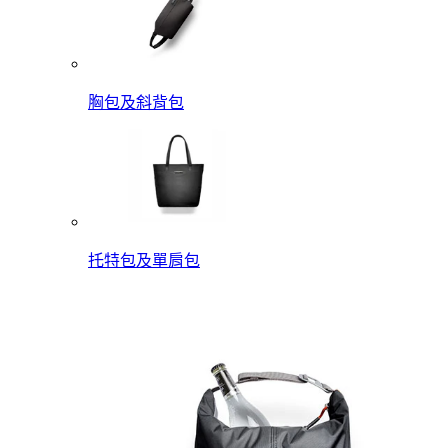
胸包及斜背包
托特包及單肩包