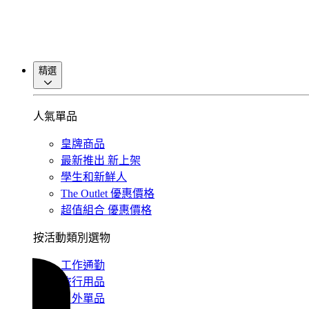
精選
人氣單品
皇牌商品
最新推出
新上架
學生和新鮮人
The Outlet
優惠價格
超值組合
優惠價格
按活動類別選物
工作通勤
旅行用品
戶外單品