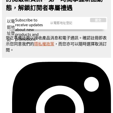
態，解鎖訂閱者專屬禮遇
Subscribe to
提交
以電
receive updates
郵地
about new
址登
products and
您正準備註冊以接收產品消息和電子通訊。確認註冊即表
promotions
記
示您同意我們的
隱私權政策
，而您亦可以隨時選擇取消訂
閱。