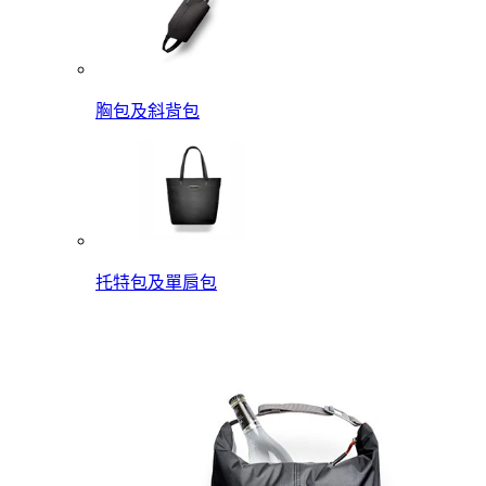
胸包及斜背包
托特包及單肩包