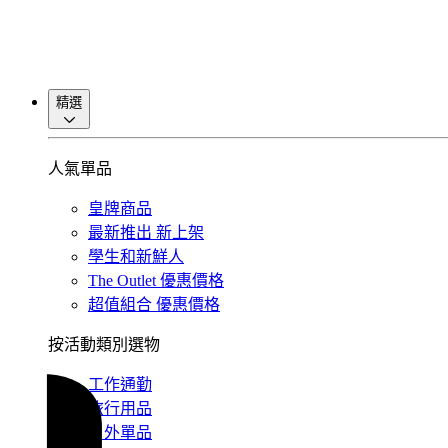
精選
人氣單品
皇牌商品
最新推出
新上架
學生和新鮮人
The Outlet
優惠價格
超值組合
優惠價格
按活動類別選物
工作通勤
旅行用品
戶外單品