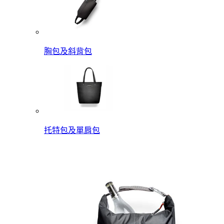
胸包及斜背包
托特包及單肩包