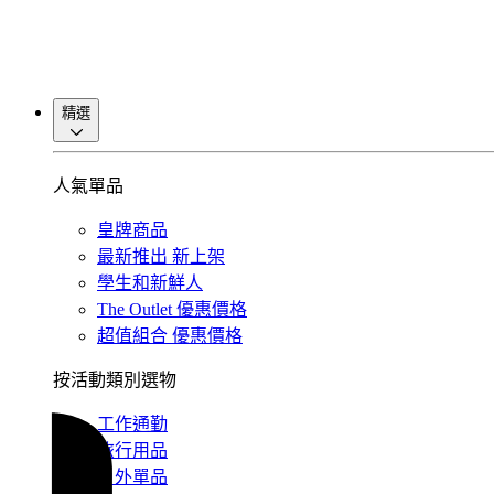
精選
人氣單品
皇牌商品
最新推出
新上架
學生和新鮮人
The Outlet
優惠價格
超值組合
優惠價格
按活動類別選物
工作通勤
旅行用品
戶外單品