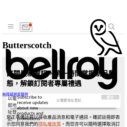
Butterscotch
訂閱最新資訊，第一時間掌握新品動
態，解鎖訂閱者專屬禮遇
無障礙網頁聲明
Subscribe to
提交
以電
receive updates
郵地
about new
址登
products and
您正準備註冊以接收產品消息和電子通訊。確認註冊即表
promotions
記
示您同意我們的
隱私權政策
，而您亦可以隨時選擇取消訂