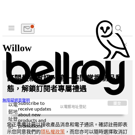
Willow
訂閱最新資訊，第一時間掌握新品動
態，解鎖訂閱者專屬禮遇
無障礙網頁聲明
Subscribe to
提交
以電
receive updates
郵地
about new
址登
products and
您正準備註冊以接收產品消息和電子通訊。確認註冊即表
promotions
記
示您同意我們的
隱私權政策
，而您亦可以隨時選擇取消訂