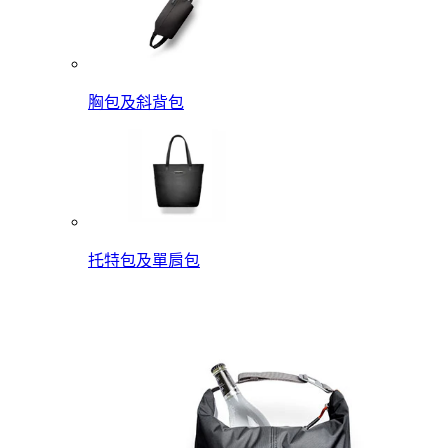
胸包及斜背包
托特包及單肩包