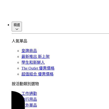
精選
人氣單品
皇牌商品
最新推出
新上架
學生和新鮮人
The Outlet
優惠價格
超值組合
優惠價格
按活動類別選物
工作通勤
旅行用品
戶外單品