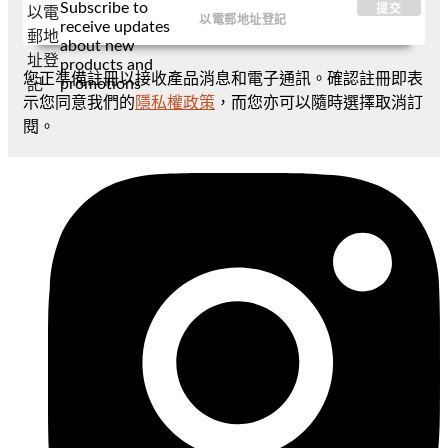
Subscribe to
提交
以電
receive updates
郵地
about new
址登
products and
您正準備註冊以接收產品消息和電子通訊。確認註冊即表
promotions
記
示您同意我們的
隱私權政策
，而您亦可以隨時選擇取消訂
閱。