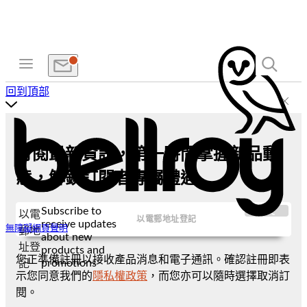
回到頂部
訂閱最新資訊，第一時間掌握新品動
態，解鎖訂閱者專屬禮遇
Subscribe to
提交
以電
receive updates
無障礙網頁聲明
郵地
about new
址登
products and
您正準備註冊以接收產品消息和電子通訊。確認註冊即表
promotions
記
示您同意我們的
隱私權政策
，而您亦可以隨時選擇取消訂
閱。