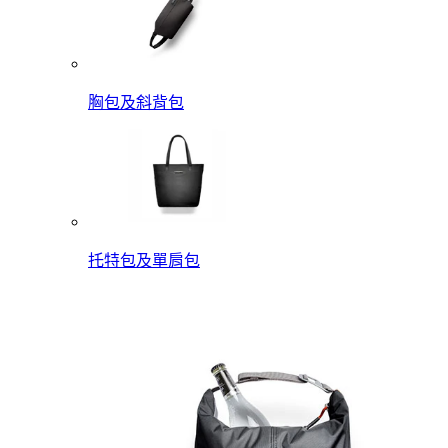
胸包及斜背包
托特包及單肩包