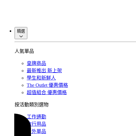
精選
人氣單品
皇牌商品
最新推出
新上架
學生和新鮮人
The Outlet
優惠價格
超值組合
優惠價格
按活動類別選物
工作通勤
旅行用品
戶外單品