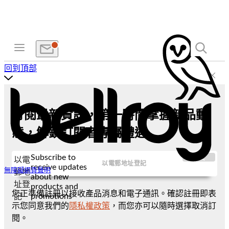
回到頂部
訂閱最新資訊，第一時間掌握新品動
態，解鎖訂閱者專屬禮遇
Subscribe to
提交
以電
receive updates
無障礙網頁聲明
郵地
about new
址登
products and
您正準備註冊以接收產品消息和電子通訊。確認註冊即表
promotions
記
示您同意我們的
隱私權政策
，而您亦可以隨時選擇取消訂
閱。