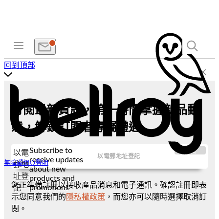
回到頂部
訂閱最新資訊，第一時間掌握新品動
態，解鎖訂閱者專屬禮遇
Subscribe to
提交
以電
receive updates
無障礙網頁聲明
郵地
about new
址登
products and
您正準備註冊以接收產品消息和電子通訊。確認註冊即表
promotions
記
示您同意我們的
隱私權政策
，而您亦可以隨時選擇取消訂
閱。