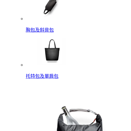
胸包及斜背包
托特包及單肩包