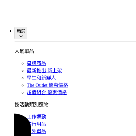
精選
人氣單品
皇牌商品
最新推出
新上架
學生和新鮮人
The Outlet
優惠價格
超值組合
優惠價格
按活動類別選物
工作通勤
旅行用品
戶外單品