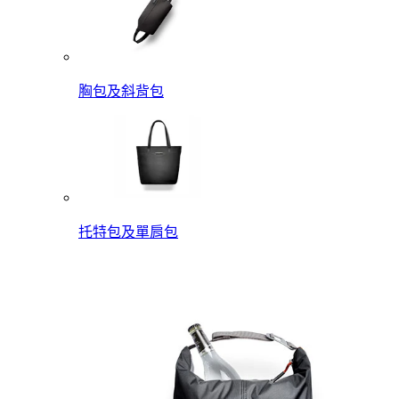
胸包及斜背包
托特包及單肩包