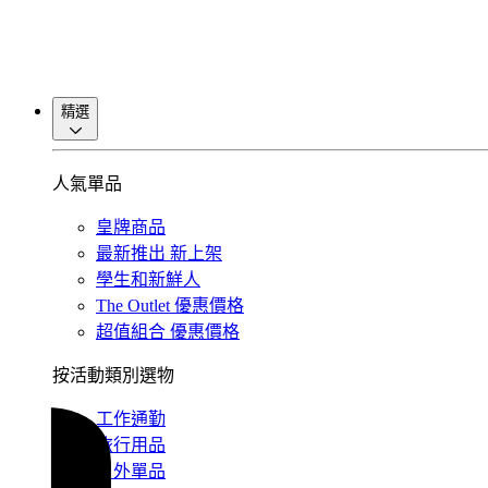
精選
人氣單品
皇牌商品
最新推出
新上架
學生和新鮮人
The Outlet
優惠價格
超值組合
優惠價格
按活動類別選物
工作通勤
旅行用品
戶外單品