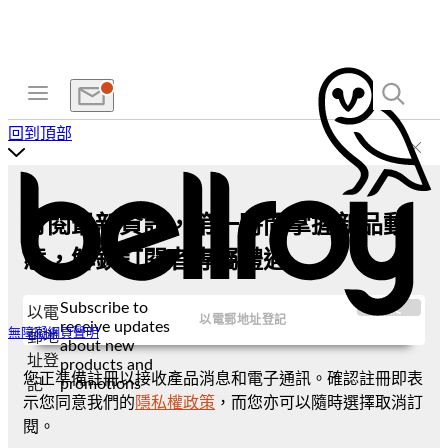
回到頂部
訂閱最新資訊，第一時間掌握新品動
態，解鎖訂閱者專屬禮遇
Subscribe to
提交
以電
receive updates
無障礙網頁聲明
郵地
about new
址登
products and
您正準備註冊以接收產品消息和電子通訊。確認註冊即表
promotions
記
示您同意我們的
隱私權政策
，而您亦可以隨時選擇取消訂
閱。