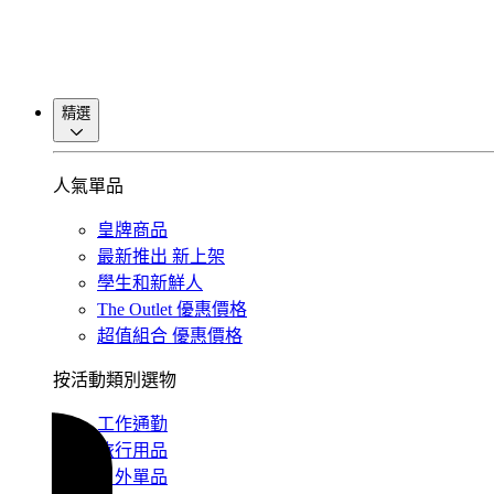
精選
人氣單品
皇牌商品
最新推出
新上架
學生和新鮮人
The Outlet
優惠價格
超值組合
優惠價格
按活動類別選物
工作通勤
旅行用品
戶外單品