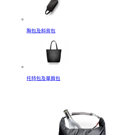
胸包及斜背包
托特包及單肩包