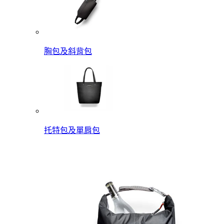
胸包及斜背包
托特包及單肩包