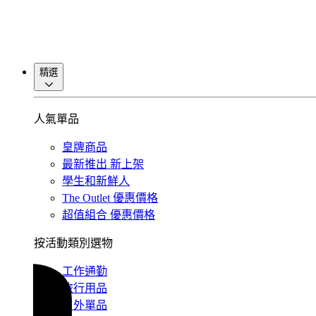
精選
人氣單品
皇牌商品
最新推出
新上架
學生和新鮮人
The Outlet
優惠價格
超值組合
優惠價格
按活動類別選物
工作通勤
旅行用品
戶外單品