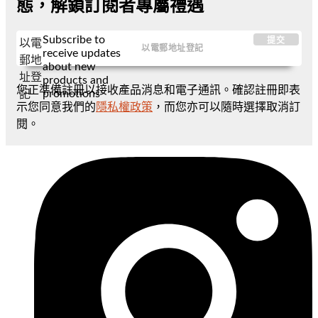
態，解鎖訂閱者專屬禮遇
Subscribe to
提交
以電
receive updates
郵地
about new
址登
products and
您正準備註冊以接收產品消息和電子通訊。確認註冊即表
promotions
記
示您同意我們的
隱私權政策
，而您亦可以隨時選擇取消訂
閱。