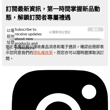
訂閱最新資訊，第一時間掌握新品動
態，解鎖訂閱者專屬禮遇
Subscribe to
提交
以電
receive updates
郵地
about new
址登
products and
您正準備註冊以接收產品消息和電子通訊。確認註冊即表
promotions
記
示您同意我們的
隱私權政策
，而您亦可以隨時選擇取消訂
閱。