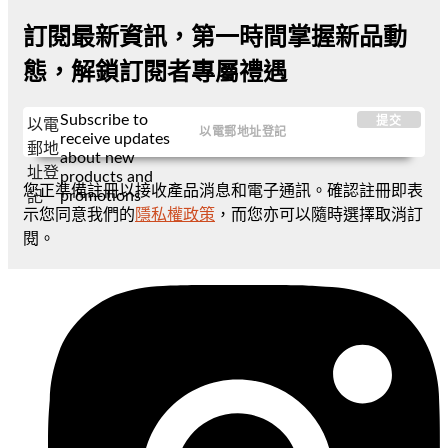
訂閱最新資訊，第一時間掌握新品動
態，解鎖訂閱者專屬禮遇
Subscribe to
提交
以電
receive updates
郵地
about new
址登
products and
您正準備註冊以接收產品消息和電子通訊。確認註冊即表
promotions
記
示您同意我們的
隱私權政策
，而您亦可以隨時選擇取消訂
閱。