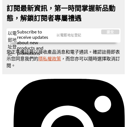
訂閱最新資訊，第一時間掌握新品動
態，解鎖訂閱者專屬禮遇
Subscribe to
提交
以電
receive updates
郵地
about new
址登
products and
您正準備註冊以接收產品消息和電子通訊。確認註冊即表
promotions
記
示您同意我們的
隱私權政策
，而您亦可以隨時選擇取消訂
閱。