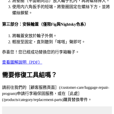
將墊圈（平面朝向您）放入輪子孔內，再將螺絲擰入。
使用内六角扳手的短端，將墊圈固定在螺絲下方，並將
螺絲鎖緊。
第三部分：安裝輪蓋（僅限Fig與Nightsky色系）
將輪蓋安放於輪子外側。
輕按至固定，直到聽到「喀嗒」聲即可。
恭喜您！您已經成功替換您的行李箱輪子。
查看圖解說明（PDF）
需要修復工具組嗎？
請前往我們的［顧客服務頁面］(/customer-care/luggage-repair-
program)申請行李箱保固服務，或在［此處］
(/products/category/replacement-parts)購買替換零件。