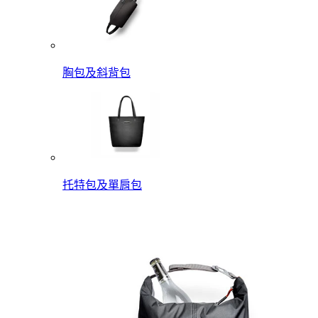
胸包及斜背包
托特包及單肩包