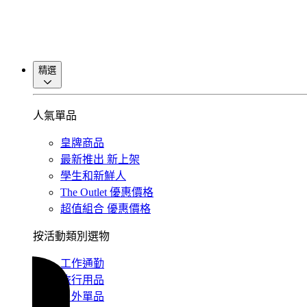
精選
人氣單品
皇牌商品
最新推出
新上架
學生和新鮮人
The Outlet
優惠價格
超值組合
優惠價格
按活動類別選物
工作通勤
旅行用品
戶外單品